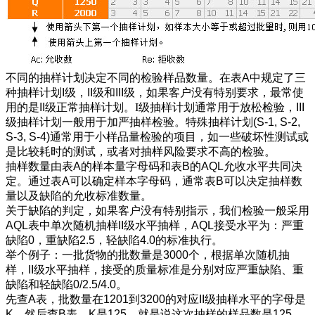
不同的抽样计划决定不同的检验样品数量。在表
A
中规定了三
种抽样计划
I级，II级和III级
，如果客户没有特别要求，最常使
用的是
II
级正常抽样计划。I级抽样计划通常用于放松检验，
III
级抽样计划一般用于加严抽样检验。特殊抽样计划
(S-1, S-2,
S-3, S-4)
通常用于小样品量检验的项目，如一些破坏性测试或
是比较耗时的测试，或者对抽样风险要求不高的检验。
抽样数量由表A的样本量字母码和表B的AQL允收水平共同决
定。通过表A可以确定样本字母码，通常表B可以决定抽样数
量以及缺陷的允收标准数量。
关于缺陷的判定，如果客户没有特别指示，我们检验一般采用
AQL表中单次随机抽样II级水平抽样，AQL接受水平为：严重
缺陷0，重缺陷2.5，轻缺陷4.0的标准执行。
举个例子：一批货物的批数量是3000个，根据单次随机抽
样，II级水平抽样，接受的质量标准是分别对应严重缺陷、重
缺陷和轻缺陷0/2.5/4.0。
先查A表，批数量在1201到3200的对应II级抽样水平的字母是
K，然后查B表，K是125，就是说这次抽样的样品数是125