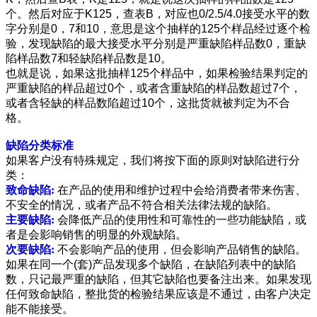
个。然后对应于K125，查表B，对应也0/2.5/4.0接受水平的数
字分别是0，7和10，意思是这个抽样的125个样品经过逐个检
验，发现缺陷的最大接受水平分别是严重缺陷样品数0，重缺
陷样品数7和轻缺陷样品数是10。
也就是说，如果这批抽样125个样品中，如果检验结果判定的
严重缺陷的样品超过0个，或者含重缺陷的样品数超过7个，
或者含轻缺的样品数陷超过10个，这批货就被判定为不合
格。
缺陷分类标准
如果客户没有特殊规定，我们将按下面的原则对缺陷进行分
类：
致命缺陷:
在产品的使用和维护过程中会给消费者带来伤害、
不安全的情况，或者产品不符合相关法律法规的缺陷。
主要缺陷:
会降低产品的使用性和可靠性的一些功能缺陷，或
者是会影响销售的明显的外观缺陷。
次要缺陷:
不会影响产品的使用，但会影响产品销售的缺陷。
如果在同一个
(
套
)
产品发现多个缺陷，在缺陷列表中的缺陷
数，只记最严重的缺陷，但其它缺陷也要备注出来。如果发现
任何致命缺陷，整批货的检验结果应该是不通过，由客户决定
能不能接受。