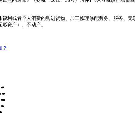
试点的通知》（财税〔2016〕36号）附件1《营业税改征增值
福利或者个人消费的购进货物、加工修理修配劳务、服务、无形
无形资产）、不动产。
扣？