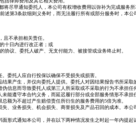
，包括律师费用及其它相关费用
。
，都将尽早通知委托人，本公司有权增收费用以弥补为完成服务所
守前述第
3
条款细则义务时，而无法履行所有或部分服务时，本公
，且不承担相关责任
。
后的十日内进行改正者；或
间的协议、委托人破产、无支付能力、被接管或业务终止时。
责任。委托人应自行投保以确保不受损失或损害
。
样品结果产生，并仅向委托人提供。委托人对因结果报告书所采
虚伪信息而导致委托人或第三人所采取或不采取的行为不承担任
托人未能遵守本合约义务，而延迟履行部分或全部服务情形不承担
上限总额为不超过产生赔偿责任所衍生的服务费用的5倍为准
。
润损失、业务损失、机会损失、商誉损失及产品召回的成本。本
以书面形式通知本公司，并在以下两种情况发生之时起一年内提