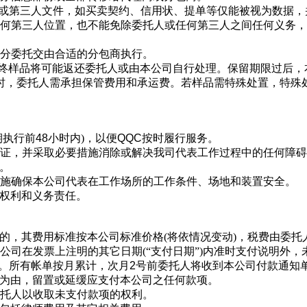
件或第三人文件，如买卖契约、信用状、提单等仅能被视为数据，
任何第三人位置，也不能免除委托人或任何第三人之间任何义务
部分委托交由合适的分包商执行
。
最终样品将可能返还委托人或由本公司自行处理。保留期限过后，
时，委托人需承担保管费用和承运费。若样品需特殊处置，特殊
期执行前
48
小时内)，以便
QQC
按时履行服务
。
可证，并采取必要措施消除或解决我司代表工作过程中的任何障
。
措施确保本公司代表在工作场所的工作条件、场地和装置安全
。
的权利和义务责任。
的，其费用标准按本公司标准价格(将依情况变动)，税费由委托
公司在发票上注明的其它日期(“支付日期”)内准时支付说明外
止。所有帐单按月累计，次月
2
号前委托人将收到本公司付款通知
等为由，留置或延缓应支付本公司之任何款项
。
委托人以收取未支付款项的权利
。