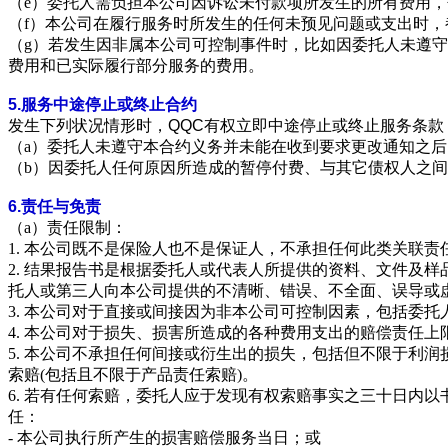
（e）委托人需负担本公司因诉讼未付款项所发生的所有费用
（f）本公司在履行服务时所发生的任何未预见问题或支出时
（g）若发生因非属本公司可控制事件时，比如因委托人未遵
费用和已实际履行部分服务的费用。
5.
服务中途停止或终止合约
发生下列状况情形时，
QQC
有权立即中途停止或终止服务条款
（a）委托人未遵守本合约义务并未能在收到要求更改通知之
（b）因委托人任何原因所造成的暂停付费、与其它债权人之
6.
责任与免责
（a）责任限制
：
1. 本公司既不是保险人也不是保证人，不承担任何此类关联
2. 结果报告书是根据委托人或代表人所提供的资料、文件及
托人或第三人向本公司提供的不清晰、错误、不全面、误导或
3. 本公司对于直接或间接因为非本公司可控制因素，包括委
4. 本公司对于损失、损害所造成的各种费用支出的赔偿责任
5. 本公司不承担任何间接或衍生出的损失，包括但不限于利
索赔(包括且不限于产品责任索赔)
。
6. 若有任何索赔，委托人应于发现有权索赔事实之三十日内
任：
- 本公司执行所产生的损害赔偿服务当日；或