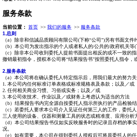
服务条款
当前位置：
首页
>>
我们的服务
>>
服务条款
1.
总则
（a）除非和信誠品质顾问有限公司(下称“公司”)另有书面
（b）本公司为发出指示的个人或者私人的/公共的/政府机关等(
（c）除非本公司收到委托人提前书面提出相反的或不一致的指
撤销最初指令，授权本公司将“结果报告书”按照委托人指令，
2.
服务条款
（a）
本公司将在确认委托人特定指示后，用我们最大的努力关
1. 本公司内任何标准订单表格或标准规格表及条款；以及／或
2. 任何相关商业习惯、习俗或实务；以及／或
3. 本公司依技术、作业以及／或财务上考虑认为适当的方法
（b）结果报告书内完全源自按委托人指示所执行的产品检验
（c）若委托人要求本公司介入见证任何第三人的工作，委托
三人使用的设备、仪器和测量工具的状态或精准度、应用分析
（d）本公司结果报告书仅如实反映服务时的记录且存档的事实
况
。
（e）如有需要，本公司在得到委托人授权后可将原委托人的