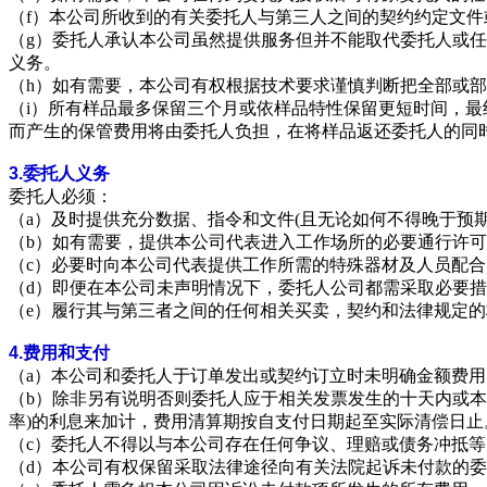
（f）本公司所收到的有关委托人与第三人之间的契约约定文
（g）委托人承认本公司虽然提供服务但并不能取代委托人或
义务
。
（h）如有需要，本公司有权根据技术要求谨慎判断把全部或
（i）所有样品最多保留三个月或依样品特性保留更短时间，
而产生的保管费用将由委托人负担，在将样品返还委托人的同
3.
委托人义务
委托人必须：
（a）及时提供充分数据、指令和文件(且无论如何不得晚于预
（b）如有需要，提供本公司代表进入工作场所的必要通行许
（c）必要时向本公司代表提供工作所需的特殊器材及人员配合
（d）即便在本公司未声明情况下，委托人公司都需采取必要
（e）履行其与第三者之间的任何相关买卖，契约和法律规定
4.
费用和支付
（a）本公司和委托人于订单发出或契约订立时未明确金额费用
（b）除非另有说明否则委托人应于相关发票发生的十天内或本
率)的利息来加计，费用清算期按自支付日期起至实际清偿日
（c）委托人不得以与本公司存在任何争议、理赔或债务冲抵
（d）本公司有权保留采取法律途径向有关法院起诉未付款的