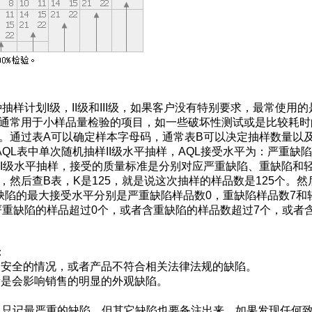
种抽样计划
I级，II级和III级
，如果客户没有特别要求，最常使用的
通常用于小样品量检验的项目，如一些破坏性测试或是比较耗时
定。通过表A可以确定样本字母码，通常表B可以决定抽样数量以
表中单次随机抽样II级水平抽样，AQL接受水平为：严重缺陷0
级水平抽样，接受的质量标准是分别对应严重缺陷、重缺陷和轻缺陷0
K，然后查B表，K是125，就是说这次抽样的样品数是125个。然后对
现缺陷的最大接受水平分别是严重缺陷样品数0，重缺陷样品数7和
严重缺陷的样品超过0个，或者含重缺陷的样品数超过7个，或者
：
不安全的情况，或者产品不符合相关法律法规的缺陷。
者是会影响销售的明显的外观缺陷。
数，只记最严重的缺陷，但其它缺陷也要备注出来。如果发现任何