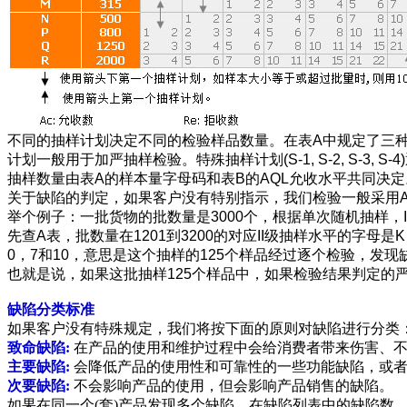
不同的抽样计划决定不同的检验样品数量。在表
A
中规定了三
计划一般用于加严抽样检验。特殊抽样计划
(S-1, S-2, S-3, S-4)
抽样数量由表A的样本量字母码和表B的AQL允收水平共同决
关于缺陷的判定，如果客户没有特别指示，我们检验一般采用AQL
举个例子：一批货物的批数量是3000个，根据单次随机抽样，II
先查A表，批数量在1201到3200的对应II级抽样水平的字母是
0，7和10，意思是这个抽样的125个样品经过逐个检验，发
也就是说，如果这批抽样125个样品中，如果检验结果判定的
缺陷分类标准
如果客户没有特殊规定，我们将按下面的原则对缺陷进行分类
致命缺陷:
在产品的使用和维护过程中会给消费者带来伤害、
主要缺陷:
会降低产品的使用性和可靠性的一些功能缺陷，或
次要缺陷:
不会影响产品的使用，但会影响产品销售的缺陷。
如果在同一个(套)产品发现多个缺陷，在缺陷列表中的缺陷