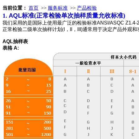
当前位置：
首页
>>
服务标准
>>
产品检验
1.
AQL
标准(正常检验单次抽样质量允收标准)
我们采用的是国际上使用最广泛的检验标准
ANSI/ASQC Z1.4-2
正常检验二级单次抽样计划(
I，II，III)
通常用于决定产品外观和
AQL
抽样表
表格 A: